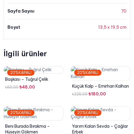
Sayfa Sayısı
70
Boyut
13,5 x 19,5 cm
İlgili ürünler
20%KAPALI
20%KAPALI
Başkası – Tuğrul Çelik
Küçük Kalp – Emirhan Kalhan
Orijinal
Şu
₺
48,00
₺
60,00
fiyat:
andaki
Orijinal
Şu
₺
180,00
₺
225,00
₺60,00.
fiyat:
fiyat:
andaki
₺48,00.
₺225,00.
fiyat:
20%KAPALI
20%KAPALI
₺180,00.
Beni Burada Bırakma –
Yarım Kalan Sevda – Çağlar
Hüseyin Gökmen
Erbek