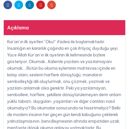
Facebook
Twitter
Linkedin
Pinterest
E-
-
Recep
posta
Sezer
adet
Açıklama
Kur’an’ın ilk ayetleri “Oku!” ifadesi ile başlamaktadır.
İnsanlığın en karanlık çağında en çok ihtiyaç duyduğu şeyi,
Yüce Allah Kur’an’ın ilk ayetinin ilk kelimesinde bizlere
gösteriyor. Okumak…Kalemle yazılanı ve yazılamayanı
okumak… Bütün bu okuma eyleminin muhtevası içinde en
kolay olanı; seslerin harflere dönüştüğü, manaların
sembolleştiği dili oluşturmak, onu çözmek, yazmak ve
yazılanı anlamak olsa gerektir. Peki ya yazılamayan,
sembollere, harflere, şekillere dönüştürülemeyen derin anlam
yüklü tabiatı, duyguları, yaşamları ve diğer canlıları nasıl
okumalıyız? Bu okumalar sonucunda ne hissetmeliyiz? Belki
de modern insanın her geçen gün kendi kabuğuna çekilerek
yalnızlaşmasının, bencilleşmesinin altında empatiden uzak,
menfaate dönük okuma anlayışı yatmaktadır. Bu