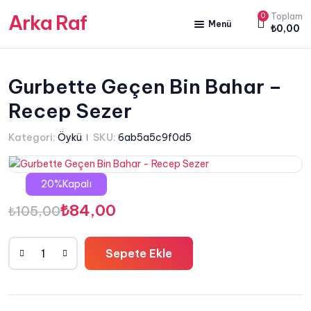
Arka Raf
0
Toplam
Menü
₺
0,00
ANA SAYFA
HAKKIMIZDA
Gurbette Geçen Bin Bahar –
Recep Sezer
KİTAP SATIŞ
YAZARLARIMIZ
Kategori:
Öykü
SKU:
6ab5a5c9f0d5
YAYIN PAKETLERİMİZ
20%Kapalı
Orijinal
Şu
₺
84,00
₺
105,00
fiyat:
andaki
Sepete Ekle
₺105,00.
fiyat:
Gurbette
Geçen
₺84,00.
Bin
Bahar