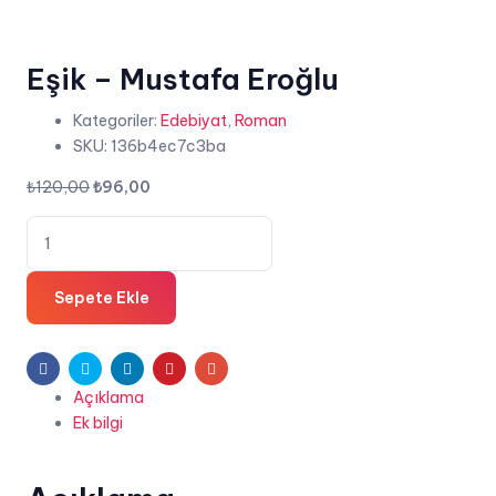
Eşik – Mustafa Eroğlu
Kategoriler:
Edebiyat
,
Roman
SKU:
136b4ec7c3ba
Orijinal
Şu
₺
120,00
₺
96,00
fiyat:
andaki
Eşik
₺120,00.
fiyat:
-
₺96,00.
Mustafa
Sepete Ekle
Eroğlu
adet
Facebook
Twitter
Linkedin
Pinterest
E-
Açıklama
posta
Ek bilgi