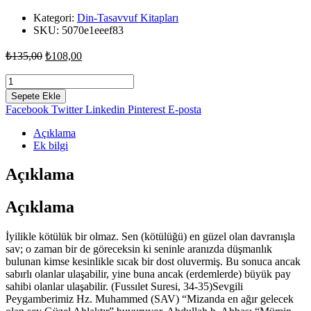
Kategori:
Din-Tasavvuf Kitapları
SKU:
5070e1eeef83
Orijinal
Şu
₺
135,00
₺
108,00
fiyat:
andaki
fiyat:
Erdemli
₺135,00.
Davranışlar
₺108,00.
Sepete Ekle
-
Facebook
Twitter
Linkedin
Pinterest
E-posta
Mehmet
Keleş
Açıklama
adet
Ek bilgi
Açıklama
Açıklama
İyilikle kötülük bir olmaz. Sen (kötülüğü) en güzel olan davranışla
sav; o zaman bir de göreceksin ki seninle aranızda düşmanlık
bulunan kimse kesinlikle sıcak bir dost oluvermiş. Bu sonuca ancak
sabırlı olanlar ulaşabilir, yine buna ancak (erdemlerde) büyük pay
sahibi olanlar ulaşabilir. (Fussılet Suresi, 34-35)Sevgili
Peygamberimiz Hz. Muhammed (SAV) “Mizanda en ağır gelecek