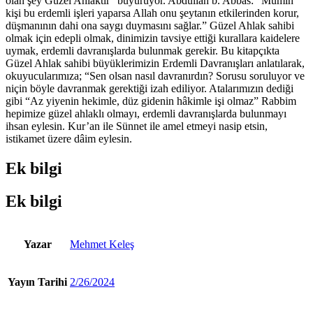
olan şey Güzel Ahlaktır” buyuruyor. Abdullah b. Abbas: “Mümin
kişi bu erdemli işleri yaparsa Allah onu şeytanın etkilerinden korur,
düşmanının dahi ona saygı duymasını sağlar.” Güzel Ahlak sahibi
olmak için edepli olmak, dinimizin tavsiye ettiği kurallara kaidelere
uymak, erdemli davranışlarda bulunmak gerekir. Bu kitapçıkta
Güzel Ahlak sahibi büyüklerimizin Erdemli Davranışları anlatılarak,
okuyucularımıza; “Sen olsan nasıl davranırdın? Sorusu soruluyor ve
niçin böyle davranmak gerektiği izah ediliyor. Atalarımızın dediği
gibi “Az yiyenin hekimle, düz gidenin hâkimle işi olmaz” Rabbim
hepimize güzel ahlaklı olmayı, erdemli davranışlarda bulunmayı
ihsan eylesin. Kur’an ile Sünnet ile amel etmeyi nasip etsin,
istikamet üzere dâim eylesin.
Ek bilgi
Ek bilgi
Yazar
Mehmet Keleş
Yayın Tarihi
2/26/2024