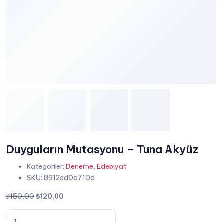
Duyguların Mutasyonu – Tuna Akyüz
Kategoriler:
Deneme
,
Edebiyat
SKU:
8912ed0a710d
Orijinal
Şu
₺
150,00
₺
120,00
fiyat:
andaki
Duyguların
₺150,00.
fiyat: