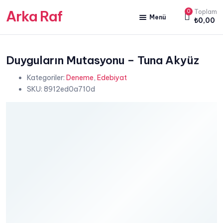
Arka Raf
0
Toplam
Menü
₺
0,00
ANA SAYFA
HAKKIMIZDA
Duyguların Mutasyonu – Tuna Akyüz
Kategoriler:
Deneme
,
Edebiyat
KİTAP SATIŞ
SKU:
8912ed0a710d
YAZARLARIMIZ
YAYIN PAKETLERİMİZ