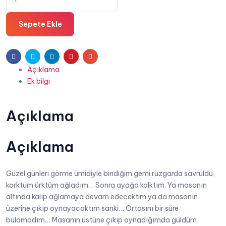
Mutasyonu
₺120,00.
-
Sepete Ekle
Tuna
Akyüz
adet
Facebook
Twitter
Linkedin
Pinterest
E-
Açıklama
posta
Ek bilgi
Açıklama
Açıklama
Güzel günleri görme ümidiyle bindiğim gemi rüzgarda savruldu,
korktum ürktüm ağladım… Sonra ayağa kalktım. Ya masanın
altında kalıp ağlamaya devam edecektim ya da masanın
üzerine çıkıp oynayacaktım sanki… Ortasını bir süre
bulamadım… Masanın üstüne çıkıp oynadığımda güldüm,