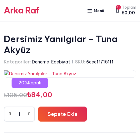
Arka Raf
0
Toplam
Menü
₺
0,00
ANA SAYFA
HAKKIMIZDA
Dersimiz Yanılgılar – Tuna
Akyüz
KİTAP SATIŞ
YAZARLARIMIZ
Kategoriler:
Deneme
,
Edebiyat
SKU:
6eee1f7151f1
YAYIN PAKETLERİMİZ
20%Kapalı
Orijinal
Şu
₺
84,00
₺
105,00
fiyat:
andaki
Sepete Ekle
₺105,00.
fiyat:
Dersimiz
Yanılgılar
₺84,00.
-
Tuna