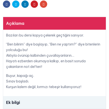
Facebook
Twitter
Linkedin
Pinterest
E-
Akyüz
adet
posta
Açıklama
Bazıları bu dersi kopya çekerek geçtiğini sanıyor.
“Ben bilirim” diye başlayıp, “Ben ne yaptım?” diye bitenlerin
yolculuğu bu!
Aklıyla övünüp kalbinden çuvallayanların…
Hayatı ezberden okumaya kalkıp, en basit soruda
çakanların not defteri!
Buyur, kapağı aç.
Sınav başladı.
Kurşun kalem değil, kırmızı tebeşir kullanıyoruz!
Ek bilgi