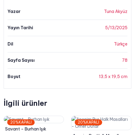
Yazar
Tuna Akyüz
Yayın Tarihi
5/13/2025
Dil
Türkçe
Sayfa Sayısı
78
Boyut
13,5 x 19,5 cm
İlgili ürünler
20%KAPALI
20%KAPALI
Savant – Burhan Işık