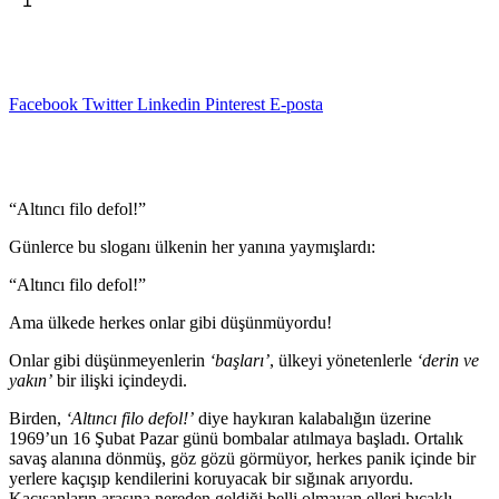
Sepete Ekle
Deniz
₺396,00.
Umut
Değil
-
Özcan
Facebook
Twitter
Linkedin
Pinterest
E-posta
Alpar
adet
Açıklama
“Altıncı filo defol!”
Günlerce bu sloganı ülkenin her yanına yaymışlardı:
“Altıncı filo defol!”
Ama ülkede herkes onlar gibi düşünmüyordu!
Onlar gibi düşünmeyenlerin
‘başları’
, ülkeyi yönetenlerle
‘derin ve
yakın’
bir ilişki içindeydi.
Birden,
‘Altıncı filo defol!’
diye haykıran kalabalığın üzerine
1969’un 16 Şubat Pazar günü bombalar atılmaya başladı. Ortalık
savaş alanına dönmüş, göz gözü görmüyor, herkes panik içinde bir
yerlere kaçışıp kendilerini koruyacak bir sığınak arıyordu.
Kaçışanların arasına nereden geldiği belli olmayan elleri bıçaklı