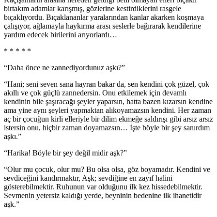
birtakım adamlar karışmış, gözlerine kestirdiklerini rasgele
bıçaklıyordu. Bıçaklananlar yaralarından kanlar akarken koşmaya
çalışıyor, ağlamayla haykırma arası seslerle bağırarak kendilerine
yardım edecek birilerini arıyorlardı…
* * * * *
“Daha önce ne zannediyordunuz aşkı?”
“Hani; seni seven sana hayran bakar da, sen kendini çok güzel, çok
akıllı ve çok güçlü zannedersin. Onu etkilemek için devamlı
kendinin bile şaşıracağı şeyler yaparsın, hatta bazen kızarsın kendine
ama yine aynı şeyleri yapmaktan alıkoyamazsın kendini. Her zaman
aç bir çocuğun kirli elleriyle bir dilim ekmeğe saldırışı gibi arsız arsız
istersin onu, hiçbir zaman doyamazsın… İşte böyle bir şey sanırdım
aşkı.”
“Harika! Böyle bir şey değil midir aşk?”
“Olur mu çocuk, olur mu? Bu olsa olsa, göz boyamadır. Kendini ve
sevdiceğini kandırmaktır, Aşk; sevdiğine en zayıf halini
gösterebilmektir. Ruhunun var olduğunu ilk kez hissedebilmektir.
Sevmenin yetersiz kaldığı yerde, beyninin bedenine ilk ihanetidir
aşk.”