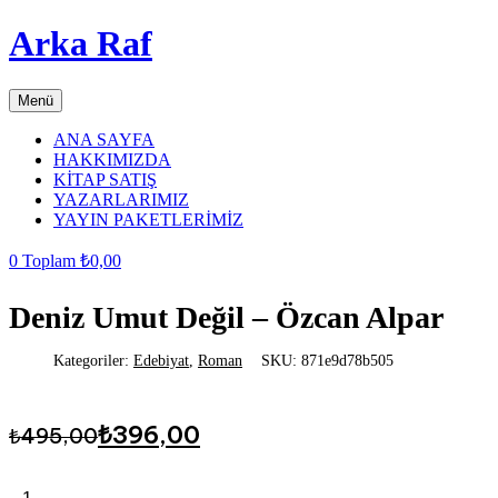
Arka Raf
Menü
ANA SAYFA
HAKKIMIZDA
KİTAP SATIŞ
YAZARLARIMIZ
YAYIN PAKETLERİMİZ
0
Toplam
₺
0,00
Deniz Umut Değil – Özcan Alpar
Kategoriler:
Edebiyat
,
Roman
SKU:
871e9d78b505
Orijinal
Şu
₺
396,00
₺
495,00
fiyat:
andaki
fiyat:
₺495,00.