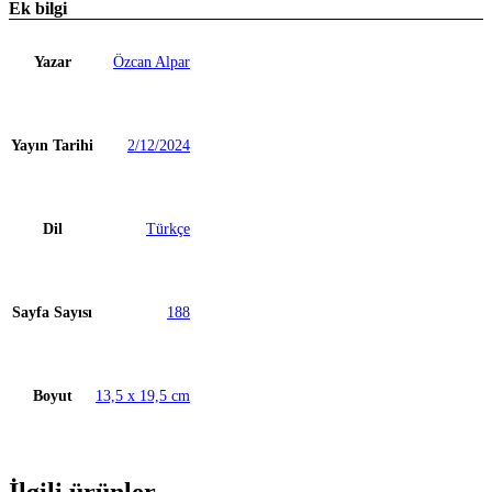
Ek bilgi
Yazar
Özcan Alpar
Yayın Tarihi
2/12/2024
Dil
Türkçe
Sayfa Sayısı
188
Boyut
13,5 x 19,5 cm
İlgili ürünler