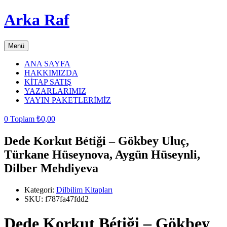
Arka Raf
Menü
ANA SAYFA
HAKKIMIZDA
KİTAP SATIŞ
YAZARLARIMIZ
YAYIN PAKETLERİMİZ
0
Toplam
₺
0,00
Dede Korkut Bétiği – Gökbey Uluç,
Türkane Hüseynova, Aygün Hüseynli,
Dilber Mehdiyeva
Kategori:
Dilbilim Kitapları
SKU:
f787fa47fdd2
Dede Korkut Bétiği – Gökbey