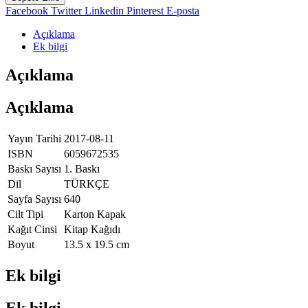
Bétiği
Facebook
Twitter
Linkedin
Pinterest
E-posta
-
Gökbey
Açıklama
Uluç,
Ek bilgi
Türkane
Hüseynova,
Açıklama
Aygün
Hüseynli,
Açıklama
Dilber
Mehdiyeva
adet
Yayın Tarihi
2017-08-11
ISBN
6059672535
Baskı Sayısı
1. Baskı
Dil
TÜRKÇE
Sayfa Sayısı
640
Cilt Tipi
Karton Kapak
Kağıt Cinsi
Kitap Kağıdı
Boyut
13.5 x 19.5 cm
Ek bilgi