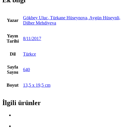
Ek bilgi
Gökbey Uluç, Türkane Hüseynova, Aygün Hüseynli,
Yazar
Dilber Mehdiyeva
Yayın
8/11/2017
Tarihi
Dil
Türkçe
Sayfa
640
Sayısı
Boyut
13,5 x 19,5 cm
İlgili ürünler