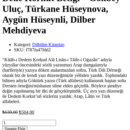
Uluç, Türkane Hüseynova,
Aygün Hüseynli, Dilber
Mehdiyeva
Kategori:
Dilbilim Kitapları
SKU:
f787fa47fdd2
“Kitāb-ı Dedem Ḳorḳud Alā Lisān-ı Tāife-i Oġuzân” adıyla
yüzyıllar öncesindeki sözlü yazınımızı Arap damgalarıyla
(harfleriyle) yazıya döken atalarımızdan soñra, Türk Dili Dérneği
olarak biz de kendi yazı düzeneğimizle yéñiden yazdık. Toplumdaki
bilinen adıyla Göktürk yazısı (Türk alfabesi) kullanarak baştan soña
Dresten örneğini/nüshasını silme elden géçirdik. Böylece şimdiye
değin yapılmamış bir ilki de gérçekleştirdik. Üç ayrı yazı düzeneği
ile Dedem Korkut’uñ sözlerini yazdık: Arap, Lâtin ve Türk
alfabeleri.
Orijinal
Şu
₺
630,00
₺
504,00
fiyat:
andaki
fiyat:
Dede
₺630,00.
Korkut
₺504,00.
Sepete Ekle