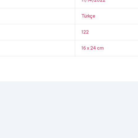
11/14/2022
Türkçe
122
16 x 24 cm