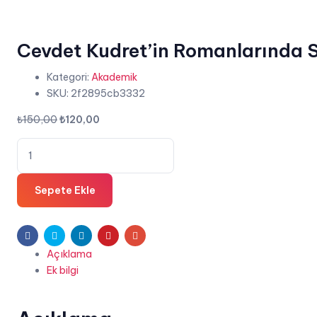
Cevdet Kudret’in Romanlarında 
Kategori:
Akademik
SKU:
2f2895cb3332
Orijinal
Şu
₺
150,00
₺
120,00
fiyat:
andaki
Cevdet
₺150,00.
fiyat:
Kudret'in
₺120,00.
Romanlarında
Sepete Ekle
Sosyal
Hayat
-
Facebook
Twitter
Linkedin
Pinterest
E-
Yusuf
Açıklama
posta
Çopur
Ek bilgi
adet