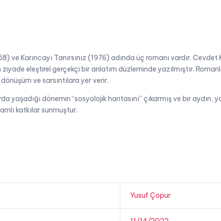
8) ve Karıncayı Tanırsınız (1976) adında üç romanı vardır. Cevdet Kud
ziyade eleştirel gerçekçi bir anlatım düzleminde yazılmıştır. Romanlar,
dönüşüm ve sarsıntılara yer verir.
a yaşadığı dönemin “sosyolojik haritasını” çıkarmış ve bir aydın, y
mlı katkılar sunmuştur.
Yusuf Çopur