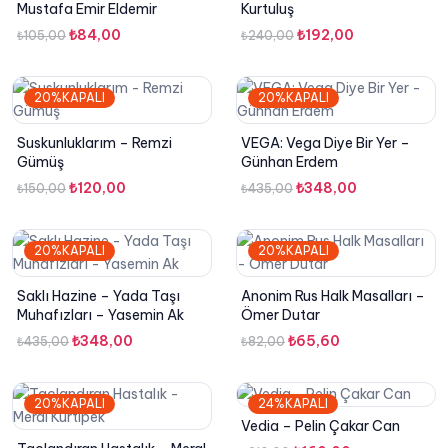
Mustafa Emir Eldemir
Kurtuluş
Orijinal
Şu
Orijinal
Şu
₺
84,00
₺
192,00
₺
105,00
₺
240,00
fiyat:
andaki
fiyat:
andaki
₺105,00.
fiyat:
₺240,00.
fiyat:
20%KAPALI
20%KAPALI
₺84,00.
₺192,00.
Suskunluklarım – Remzi
VEGA: Vega Diye Bir Yer –
Gümüş
Günhan Erdem
Orijinal
Şu
Orijinal
Şu
₺
120,00
₺
348,00
₺
150,00
₺
435,00
fiyat:
andaki
fiyat:
andaki
₺150,00.
fiyat:
₺435,00.
fiyat:
20%KAPALI
20%KAPALI
₺120,00.
₺348,00.
Saklı Hazine – Yada Taşı
Anonim Rus Halk Masalları –
Muhafızları – Yasemin Ak
Ömer Dutar
Orijinal
Şu
Orijinal
Şu
₺
348,00
₺
65,60
₺
435,00
₺
82,00
fiyat:
andaki
fiyat:
andaki
₺435,00.
fiyat:
₺82,00.
fiyat:
20%KAPALI
24%KAPALI
₺348,00.
₺65,60.
Vedia – Pelin Çakar Can