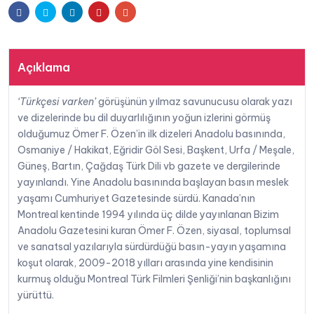
Facebook
Twitter
Linkedin
Pinterest
E-
F.
Özen
posta
adet
Açıklama
‘Türkçesi varken’
görüşünün yılmaz savunucusu olarak yazı
ve dizelerinde bu dil duyarlılığının yoğun izlerini görmüş
olduğumuz Ömer F. Özen’in ilk dizeleri Anadolu basınında,
Osmaniye / Hakikat, Eğridir Göl Sesi, Başkent, Urfa / Meşale,
Güneş, Bartın, Çağdaş Türk Dili vb gazete ve dergilerinde
yayınlandı. Yine Anadolu basınında başlayan basın meslek
yaşamı Cumhuriyet Gazetesinde sürdü. Kanada’nın
Montreal kentinde 1994 yılında üç dilde yayınlanan Bizim
Anadolu Gazetesini kuran Ömer F. Özen, siyasal, toplumsal
ve sanatsal yazılarıyla sürdürdüğü basın-yayın yaşamına
koşut olarak, 2009-2018 yılları arasında yine kendisinin
kurmuş olduğu Montreal Türk Filmleri Şenliği’nin başkanlığını
yürüttü.