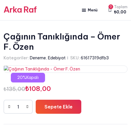
Arka Raf
0
Toplam
Menü
₺
0,00
ANA SAYFA
HAKKIMIZDA
Çağının Tanıklığında – Ömer
F. Özen
KİTAP SATIŞ
YAZARLARIMIZ
Kategoriler:
Deneme
,
Edebiyat
SKU:
61617319dfb3
YAYIN PAKETLERİMİZ
20%Kapalı
Orijinal
Şu
₺
108,00
₺
135,00
fiyat:
andaki
Sepete Ekle
₺135,00.
fiyat:
Çağının
Tanıklığında
₺108,00.
-
Ömer