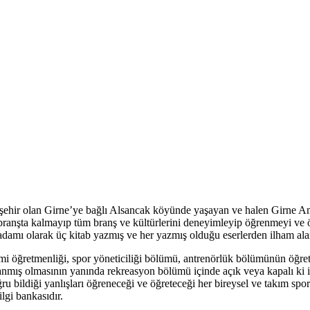
ir olan Girne’ye bağlı Alsancak köyünde yaşayan ve halen Girne Amer
r branşta kalmayıp tüm branş ve kültürlerini deneyimleyip öğrenmeyi ve 
m adamı olarak üç kitab yazmış ve her yazmış olduğu eserlerden ilham al
mi öğretmenliği, spor yöneticiliği bölümü, antrenörlük bölümünün öğret
lanmış olmasının yanında rekreasyon bölümü içinde açık veya kapalı ki iş
ru bildiği yanlışları öğreneceği ve öğreteceği her bireysel ve takım s
ilgi bankasıdır.