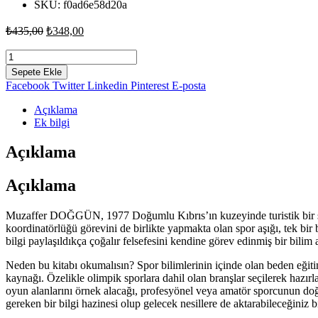
SKU:
f0ad6e58d20a
Orijinal
Şu
₺
435,00
₺
348,00
fiyat:
andaki
fiyat:
Bireysel
₺435,00.
Sporlar
₺348,00.
Sepete Ekle
Saha
Facebook
Twitter
Linkedin
Pinterest
E-posta
Malzeme
Bilgisi
Açıklama
-
Ek bilgi
Muzaffer
Doğgün
Açıklama
adet
Açıklama
Muzaffer DOĞGÜN, 1977 Doğumlu Kıbrıs’ın kuzeyinde turistik bir şeh
koordinatörlüğü görevini de birlikte yapmakta olan spor aşığı, tek bi
bilgi paylaşıldıkça çoğalır felsefesini kendine görev edinmiş bir bili
Neden bu kitabı okumalısın? Spor bilimlerinin içinde olan beden eğiti
kaynağı. Özelikle olimpik sporlara dahil olan branşlar seçilerek hazır
oyun alanlarını örnek alacağı, profesyönel veya amatör sporcunun doğ
gereken bir bilgi hazinesi olup gelecek nesillere de aktarabileceğiniz b