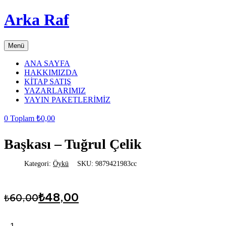
Arka Raf
Menü
ANA SAYFA
HAKKIMIZDA
KİTAP SATIŞ
YAZARLARIMIZ
YAYIN PAKETLERİMİZ
0
Toplam
₺
0,00
Başkası – Tuğrul Çelik
Kategori:
Öykü
SKU:
9879421983cc
Orijinal
Şu
₺
48,00
₺
60,00
fiyat:
andaki
fiyat:
₺60,00.