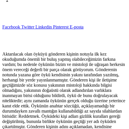
Sepete Ekle
Başkası
₺48,00.
-
Tuğrul
Çelik
adet
Facebook
Twitter
Linkedin
Pinterest
E-posta
Açıklama
Aktarılacak olan öyküyü gönderen kişinin notuyla ilk kez
okuduğumda önemli bir buluş yapmış olabileceğimizin farkına
vardım; bu nedenle öykünün bizim ve mistoloji ile uğraşan herkesin
önem vereceği değerli bir parça olarak görüyorum. Gönderenin
notunda yazana göre öykü kendisinin yakını tarafından yazılmış,
herhangi bir yerde yayınlanmamıştır. Gönderen kişi ile iletişime
geçtiğimizde söz konusu yakınının mistoloji hakkında bilgisi
olmadığını, yakınının doğaüstü olarak adlandırılan varlıklara
inanmayan birisi olduğunu bildirdi, öykü de bunu doğrulayacak
niteliktedir; aynı zamanda öykünün gerçek olduğu üzerine yeterince
kanıt elde ettik. Öykünün anahtar sözcüğü, açıklayamadığı bir
durumdayken zavallı mantığın kullanabildiği az sayıda silahlardan
birisidir: Reddetmek. Öyküdeki kişi adları gizlilik kuralları gereği
değiştirilmiş, bununla birlikte öykünün geçtiği yer adı öyküden
çıkartılmıştır. Gönderen kişinin adını açıklamadan, kendisine