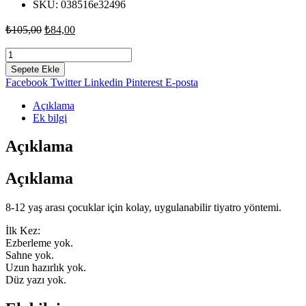
SKU:
038516e32496
Orijinal
Şu
₺
105,00
₺
84,00
fiyat:
andaki
fiyat:
Bahçe
₺105,00.
-
₺84,00.
Sepete Ekle
Süreyya
Facebook
Twitter
Linkedin
Pinterest
E-posta
Acaralı
adet
Açıklama
Ek bilgi
Açıklama
Açıklama
8-12 yaş arası çocuklar için kolay, uygulanabilir tiyatro yöntemi.
İlk Kez:
Ezberleme yok.
Sahne yok.
Uzun hazırlık yok.
Düz yazı yok.