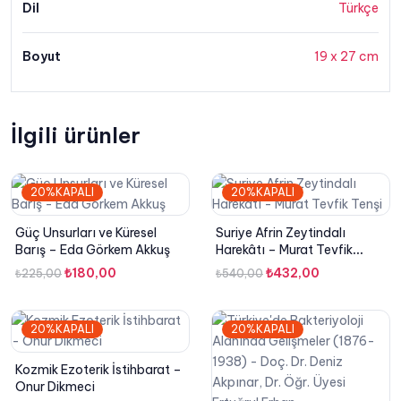
Dil
Türkçe
Boyut
19 x 27 cm
İlgili ürünler
20%KAPALI
20%KAPALI
Güç Unsurları ve Küresel
Suriye Afrin Zeytindalı
Barış – Eda Görkem Akkuş
Harekâtı – Murat Tevfik
Tenşi
Orijinal
Şu
Orijinal
Şu
₺
180,00
₺
432,00
₺
225,00
₺
540,00
fiyat:
andaki
fiyat:
andaki
₺225,00.
fiyat:
₺540,00.
fiyat:
20%KAPALI
20%KAPALI
₺180,00.
₺432,00.
Kozmik Ezoterik İstihbarat –
Onur Dikmeci