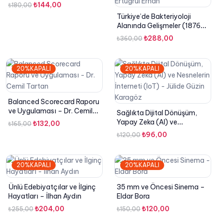
Orijinal
Şu
₺
144,00
₺
180,00
fiyat:
andaki
Türkiye’de Bakteriyoloji
Alanında Gelişmeler (1876-
₺180,00.
fiyat:
1938) – Doç. Dr. Deniz
₺144,00.
Orijinal
Şu
₺
288,00
₺
360,00
Akpınar, Dr. Öğr. Üyesi
fiyat:
andaki
Ertuğrul Erhan
₺360,00.
fiyat:
20%KAPALI
20%KAPALI
₺288,00.
Balanced Scorecard Raporu
ve Uygulaması – Dr. Cemil
Sağlıkta Dijital Dönüşüm,
Tartan
Yapay Zeka (AI) ve
Orijinal
Şu
₺
132,00
₺
165,00
Nesnelerin İnterneti (IoT) –
fiyat:
andaki
Orijinal
Şu
₺
96,00
₺
120,00
Jülide Güzin Karagöz
₺165,00.
fiyat:
fiyat:
andaki
₺132,00.
₺120,00.
fiyat:
20%KAPALI
20%KAPALI
₺96,00.
Ünlü Edebiyatçılar ve İlginç
35 mm ve Öncesi Sinema –
Hayatları – İlhan Aydın
Eldar Bora
Orijinal
Şu
Orijinal
Şu
₺
204,00
₺
120,00
₺
255,00
₺
150,00