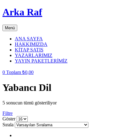
Arka Raf
Menü
ANA SAYFA
HAKKIMIZDA
KİTAP SATIŞ
YAZARLARIMIZ
YAYIN PAKETLERİMİZ
0
Toplam
₺
0,00
Yabancı Dil
5 sonucun tümü gösteriliyor
Filtre
grid
list
Göster
button
button
Sırala