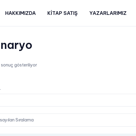
HAKKIMIZDA
KİTAP SATIŞ
YAZARLARIMIZ
naryo
r sonuç gösteriliyor
t
n
tton
r