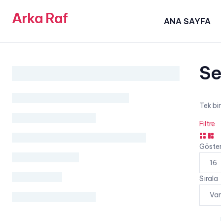
Arka Raf
ANA SAYFA
Se
Tek bi
Filtre
grid
lis
butto
bu
Göste
Sırala