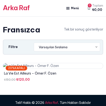
Arka Raf
0
Toplam
Menü
₺
0,00
ANA SAYFA
Fransızca
HAKKIMIZDA
Tek bir sonuç gösteriliyor
KİTAP SATIŞ
YAZARLARIMIZ
Filtre
YAYIN PAKETLERİMİZ
20%KAPALI
La Vie Est Ailleurs – Ömer F. Özen
Orijinal
Şu
₺
120,00
₺
150,00
fiyat:
andaki
₺150,00.
fiyat:
₺120,00.
Telif Hakkı © 2026
Arka Raf
. Tüm Hakları Saklıdır