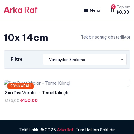
Arka Raf
0
Toplam
Menü
₺
0,00
ANA SAYFA
10x 14cm
HAKKIMIZDA
Tek bir sonuç gösteriliyor
KİTAP SATIŞ
YAZARLARIMIZ
Filtre
YAYIN PAKETLERİMİZ
23%KAPALI
Sıra Dışı Vakalar – Temel Kılınçlı
Orijinal
Şu
₺
150,00
₺
195,00
fiyat:
andaki
₺195,00.
fiyat:
₺150,00.
Telif Hakkı © 2026
Arka Raf
. Tüm Hakları Saklıdır